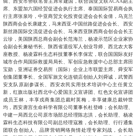
辑、西安市侨联名誉主席常建国，联合国亚文联ACAA副主
席、东盟加六国经贸促进会执行主席、泰国国际贸易商会执
行主席张泉玲，中亚商贸文化投资促进会会长金倩，乌克兰
陕西商会会长康建文，马来西亚-中国丝路促进会会长、 西安
新丝路国际交流促进会会长、马来西亚陕西商会创会会长王
云珍，美国陕西总商会副会长范海兰，杨凌示范区企业家协
会副会长兼秘书长、陕西省退役军人创业导师、西北农大客
座教授、杨凌霖科生态科技董事长李保宏，联合国国际友好
城市合作局国际救援局局长、军创应急救援中心总部主席田
宝勋，亚洲证券交易所（国际）企业上市联盟主席、舜安军
创集团董事长、全国军旅文化连锁店创始人刘舜诚，武警西
安支队原副参谋长、西安农民实用技术培训中心主任黄立
新，红旗出版社西北中心爱国主义宣讲团、红色文化宣讲团
成员王林，丰享戎商集团总裁时英梅，丰享健康总裁钟世
均，西安唐宫生命科学有限公司董事长杜登峰；会长助理、
中建一局西北公司原市场部总经理陈志洪，会长助理、杨凌
霖科生态科技有限公司副总经理寇雅，会长助理、行行通集
团联合创始人、品牌营销网络舆情处理专家刘战，会长助