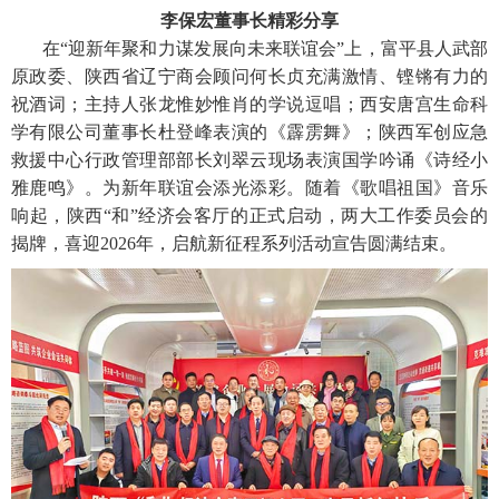
李保宏董事长精彩分享
在“迎新年聚和力谋发展向未来联谊会”上，富平县人武部
原政委、陕西省辽宁商会顾问何长贞充满激情、铿锵有力的
祝酒词；主持人张龙惟妙惟肖的学说逗唱；西安唐宫生命科
学有限公司董事长杜登峰表演的《霹雳舞》；陕西军创应急
救援中心行政管理部部长刘翠云现场表演国学吟诵《诗经小
雅鹿鸣》。为新年联谊会添光添彩。随着《歌唱祖国》音乐
响起，陕西“和”经济会客厅的正式启动，两大工作委员会的
揭牌，喜迎2026年，启航新征程系列活动宣告圆满结束。