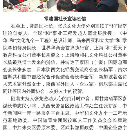
常建国社长宣读贺信
在会上，常建国社长、张龙文化大使分别宣读了“和"经济
理论创始人、全球"和"事业工程发起人寇北辰教授；《中
华"和"文化九个一工程》总设计师、马来西亚和立大学“和”学
院李如修身院长；世界华商会首席执行官、上海“和”爱天下
教育科技公司董事长常馨文；上海颂和礼文化科技公司董事
长杨银燕博士发来的贺信。并转达了泰国（宁夏）国际总商
会会长张多杰，日本陕西文化经贸交流商会会长杨军，吉尔
吉斯共和国中吉经贸合作促进会会长李全军，新加坡著名诗
人艺术家舒然女士，陕西省外国人（企业家）俱乐部主席张
同让等国内外商协会，友好人士的祝贺。
随着主持人张龙激动人心的倒计时声音，原甘肃省军区参
谋长季志民少将，原西安警备区政治工作处主任张耕深，中
华新闻网一带一路服务平台主席、中华和文化九个一工程示
范基地政委、中国知青集团退役军人工作委员会会长瞿建
国，中共未央区委原常委、区武装部原政委，中国企业数字