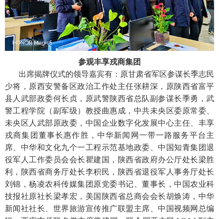
参观丰享戎商集团
出席揭牌仪式的领导嘉宾有：原甘肃省军区参谋长季志民
少将，原西安警备区政治工作处主任张耕深，原陕西省富平
县人武部政委何长贞，原武警陕西省总队副参谋长季勇，武
警工程学院（副军级）教授曲惠成，中共未央区委原常委、
未央区人武部原政委，中国企业数字化发展中心主任、丰享
戎商集团董事长惠作胜，中华新闻网一带一路服务平台主
席、中华和文化九个一工程示范基地政委、中国知青集团退
役军人工作委员会会长瞿建国，陕西省政府办公厅处长梁胜
利，陕西省商务厅处长李积民，陕西省退役军人事务厅处长
刘锦，杨凌农科传媒集团原党委书记、董事长，中国农业科
技报社原社长梁孝宏，美国陕西省总商会会长胡焕涛，中华
新闻社社长、世界旅游宣传推广联盟主席、中国视频网总编