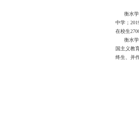
衡水学谷集
中学；2
在校生270
衡水学谷
国主义教
终生、并