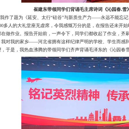
崔建东带领同学们背诵毛主席诗词《沁园春.雪
作了题为《延安、太行“硅谷”与新质生产力——永远不能忘记
00多人的大礼堂座无虚席，令我感慨万分的是，在报告还未开始时
都在做作业。报告开始前，一声令下，同学们都收起了作业，齐
，我对我的家乡——河北省拥有这样纪律严明的学校、学生而感
望，于是，我热血沸腾的带领同学们齐声背诵毛泽东的《沁园春