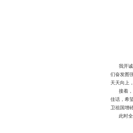
我开诚布
们奋发图
天天向上
接着，我
佳话，希
卫祖国增
此时全场