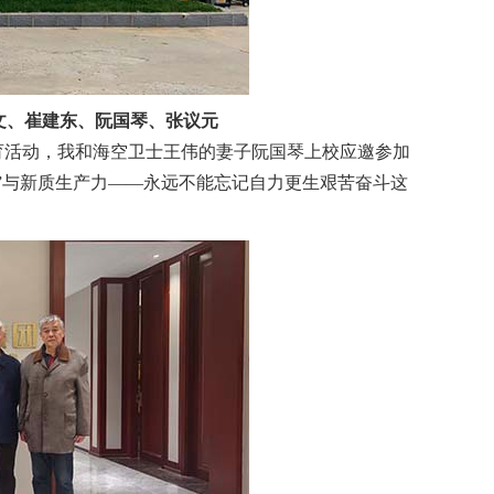
文、崔建东、阮国琴、张议元
教育活动，我和海空卫士王伟的妻子阮国琴上校应邀参加
”与新质生产力——永远不能忘记自力更生艰苦奋斗这