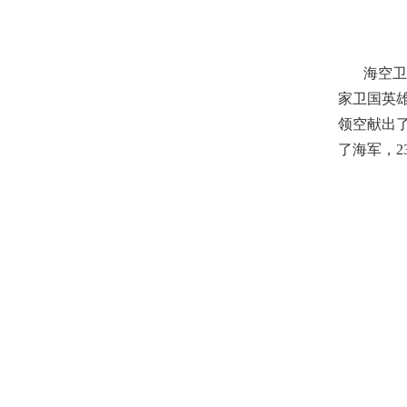
海空卫士
家卫国英
领空献出
了海军，