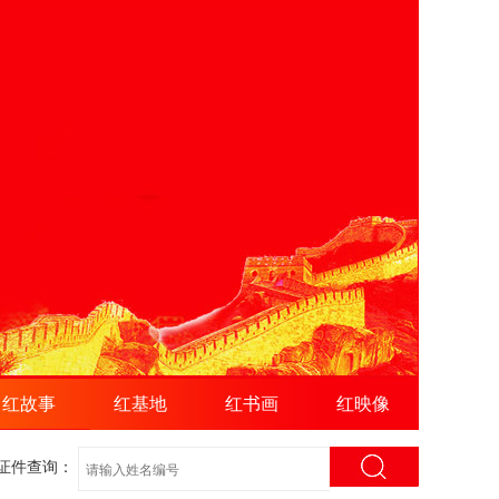
红故事
红基地
红书画
红映像
证件查询：