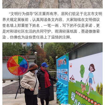
“文明行为倡导”区庄重而有序。居民们驻足于北京市文明
养犬规定展板前，认真阅读条文内容。大家陆续在文明倡议
签名墙上郑重签下姓名，一笔一画，写下的不仅是承诺，更
是对和谐社区生活的共同守护。雨滴轻落纸面，墨迹微微晕
染，仿佛也为这份责任添上了温情的注脚。