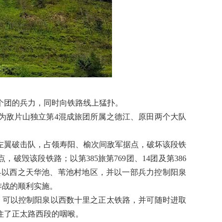
5个团的兵力，同时向铁路线上猛扑。
，为敌片山独立第4混成旅团所属之德江、原田两个大队
团组成左翼破击队，占领寿阳、榆次间敌军据点，破坏该段铁
破毁该段铁路；以第385旅第769团、14团及第386
县以西之天华池、苇池村地区，并以一部兵力控制阳泉
作战的顺利实施。
，可以控制阳泉以西数十里之正太铁路，并可随时进取
卡住了正太路西段的咽喉。