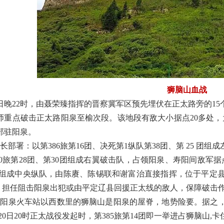
狮脑山血战
0日晚22时，由聂荣臻指挥的晋察冀军区预先埋伏在正太路旁的1
9师重点破击正太路阳泉至榆次段。该地段有敌大小据点20多处
部驻阳泉。
长部署：以第386旅第16团、决死第1纵队第38团、第 25 
0旅第28团、第30团组成右翼破击队，占领阳泉、寿阳间敌军据点，
2团组成中央纵队，由陈赓、陈锡联和谢富治直接指挥，位于平定
，担任阻击阳泉出犯或由平定辽县回援正太线的敌人，保障破击
在阳泉火车站以西数里的狮脑山是阳泉的屋脊，地势险要。据之
20日20时正太战役发起时，第385旅第14团即一举进占狮脑山,