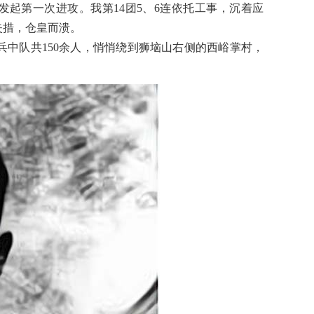
发起第一次进攻。我第14团5、6连依托工事，沉着应
失措，仓皇而溃。
兵中队共150余人，悄悄绕到狮垴山右侧的西峪掌村，