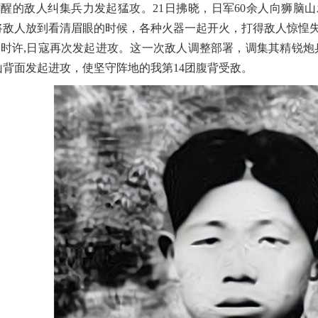
醒的敌人纠集兵力发起猛攻。21日拂晓，日军60余人向狮脑山
将敌人放到看清眉眼的时候，各种火器一起开火，打得敌人惊惶
0时许,日寇再次发起进攻。这一次敌人调整部署，调集其精锐炮
山背面发起进攻，使坚守阵地的我第14团腹背受敌。