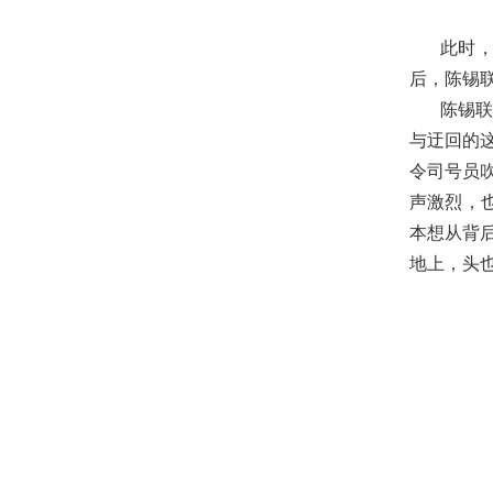
此时，
后，陈锡
陈锡联
与迂回的
令司号员吹
声激烈，也
本想从背
地上，头