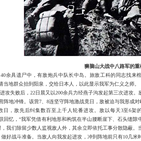
狮脑山大战中八路军的重
军40余具遗尸中，有敌炮兵中队长中岛。旅敌工科的同志找来
，请当地群众抬到阳泉，交给日本人，以此显示我军为仁义之师。
进攻失败后，22日晨又以200余兵力经燕子沟发起第三次进攻
2营阵地冲锋。该营7、8连坚守阵地激战竟日，敌被迫与我形成
后数日，敌先后纠集数百至上千人轮番进攻。敌以每天3至6架
锡联回忆，“我军凭借有利地形和构筑在半山腰断崖下、石头缝隙
时，我们除留少数人监视敌人外，其余立即依托工事分散隐蔽。
，做好战斗准备。当敌人向我发起进攻，冲到阵地前只有10几米