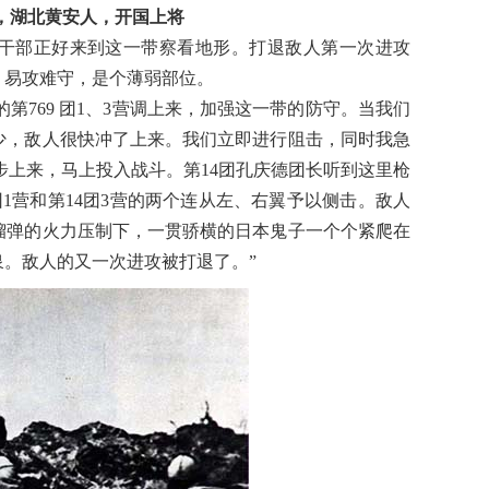
廉甫，湖北黄安人，开国上将
以上干部正好来到这一带察看地形。打退敌人第一次进攻
，易攻难守，是个薄弱部位。
第769 团1、3营调上来，加强这一带的防守。当我们
少，敌人很快冲了上来。我们立即进行阻击，同时我急
跑步上来，马上投入战斗。第14团孔庆德团长听到这里枪
团1营和第14团3营的两个连从左、右翼予以侧击。敌人
榴弹的火力压制下，一贯骄横的日本鬼子一个个紧爬在
泉。敌人的又一次进攻被打退了。”