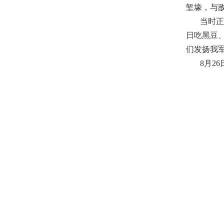
堑壕，与
当时
日吃黑豆
们发扬我
8月2