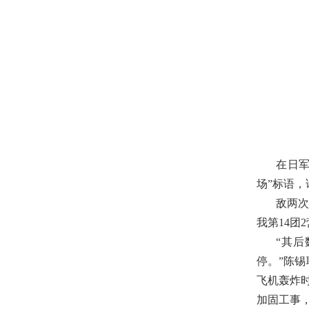
在日
场”标语
敌两次
我第14团
“其
停。”陈
飞机轰炸
加固工事