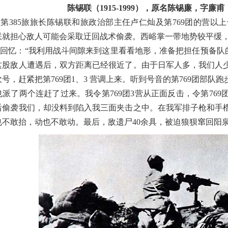
陈锡联（1915-1999），原名陈锡廉，字
第385旅旅长陈锡联和旅政治部主任卢仁灿及第769团的营
联就担心敌人可能会采取迂回战术偷袭。西峪掌一带地势较平缓
回忆：“我利用战斗间隙来到这里看看地形，准备把担任预备队的
这股敌人遭遇后，双方距离已经很近了。由于日军人多，我们人
号，赶紧把第769团1、3 营调上来。听到号音的第769团部队
派了两个连赶了过来。我令第769团3营从正面反击，令第769
后偷袭我们，却没料到陷入我三面夹击之中。在我军排子枪和手
也不敢抬，动也不敢动。最后，敌遗尸40余具，被迫狼狈窜回阳