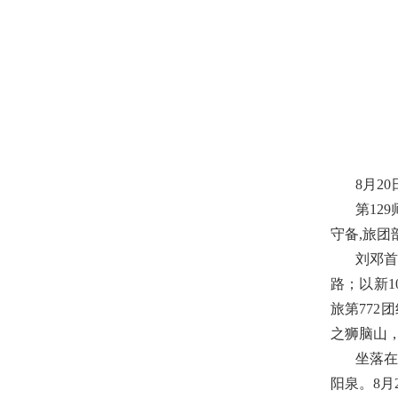
8月2
第12
守备,旅团
刘邓首
路；以新1
旅第77
之狮脑山
坐落
阳泉。8月