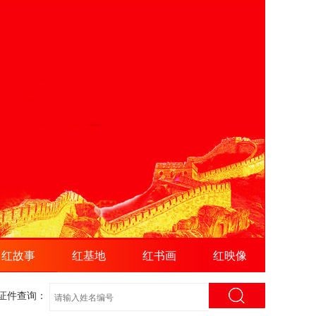
红故事
红基地
红书画
红映像
证件查询：