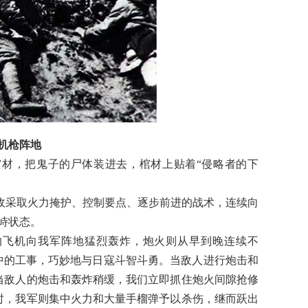
机枪阵地
棺材，把鬼子的尸体装进去，棺材上贴着“侵略者的下
。敌采取火力掩护、控制要点、逐步前进的战术，连续向
对峙状态。
的飞机向我军阵地猛烈轰炸，炮火则从早到晚连续不
中的工事，巧妙地与日寇斗智斗勇。当敌人进行炮击和
当敌人的炮击和轰炸稍缓，我们立即抓住炮火间隙抢修
时，我军则集中火力和大量手榴弹予以杀伤，继而跃出