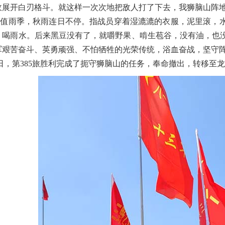
敌展开白刃格斗。就这样一次次地把敌人打了下去，我狮脑山阵地
正值雨季，秋雨连日不停。指战员穿着湿漉漉的衣服，泥里滚，
、喝雨水。后来黑豆没有了，就嚼野果、啃生苞谷，没有油，也
军艰苦奋斗、英勇顽强、不怕牺牲的光荣传统，浴血奋战，坚守阵
6日，第385旅胜利完成了扼守狮脑山的任务，奉命撤出，转移