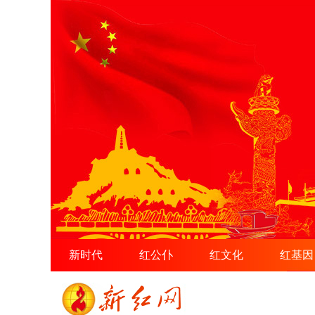
新时代
红公仆
红文化
红基因