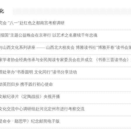
化
究会 ”八一“赴红色之都南宫考察调研
忠报国”主题公益晚会在京举行 以艺术之名赓续千年忠魂
与山西文化系列讲座 —— 山西北大校友会 博雅读书社 “博雅开卷”读书会
家学者协会经典传承与全民阅读专家委员会在并成立 《书香三晋读书会
理处举办“书香圆明 文化同行”读书分享活动
助英烈归乡 携手践行初心使命
文献纪录片《定陶战役》央视开播
文化交流中心调研组赴河北定州市进行考察交流
是命令 · 鄢思甲》纪念邮简电子版