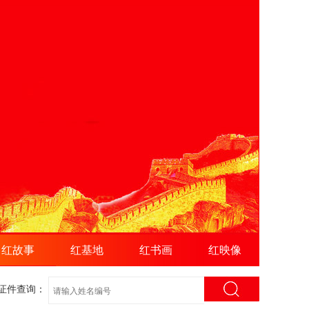
红故事
红基地
红书画
红映像
证件查询：