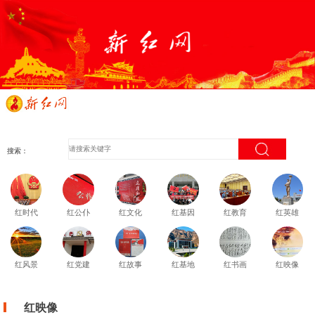
搜索：
红时代
红公仆
红文化
红基因
红教育
红英雄
红风景
红党建
红故事
红基地
红书画
红映像
红映像